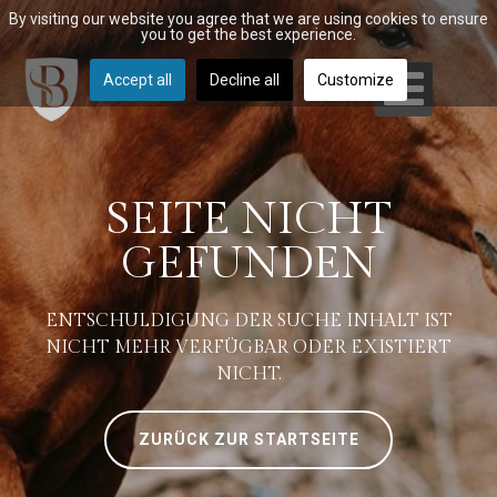
By visiting our website you agree that we are using cookies to ensure
you to get the best experience.
Accept all
Decline all
Customize
SEITE NICHT
GEFUNDEN
ENTSCHULDIGUNG DER SUCHE INHALT IST
NICHT MEHR VERFÜGBAR ODER EXISTIERT
NICHT.
ZURÜCK ZUR STARTSEITE