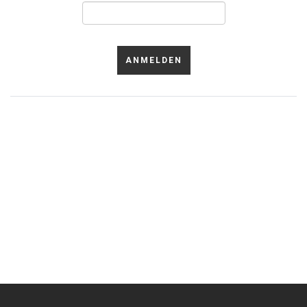
ANMELDEN
Passwort vergessen?
Benutzername vergessen?