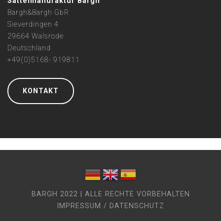
Sattelmanufaktur Bargh
Bargh&Bargh GbR
Sieverdingen 4
29664 Walsrode
Deutschland
+49(0)5168- 919811
KONTAKT
BARGH 2022 | ALLE RECHTE VORBEHALTEN
IMPRESSUM / DATENSCHUTZ