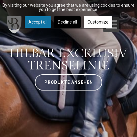
By visiting our website you agree that we are using cookies to ensure
you to get the best experience.
Accept all
Decline all
Customize
HILBAR EXCKLUSIV
TRENSELINIE
PRODUKTE ANSEHEN