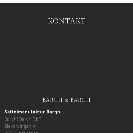
KONTAKT
BARGH & BARGH
Sattelmanufaktur Bargh
Bargh&Bargh GbR
Sieverdingen 4