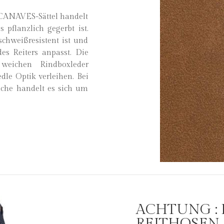
CANAVES-Sättel handelt
 pflanzlich gegerbt ist.
 schweißresistent ist und
es Reiters anpasst. Die
weichen Rindboxleder
edle Optik verleihen. Bei
äche handelt es sich um
ACHTUNG :
REITHOSEN 