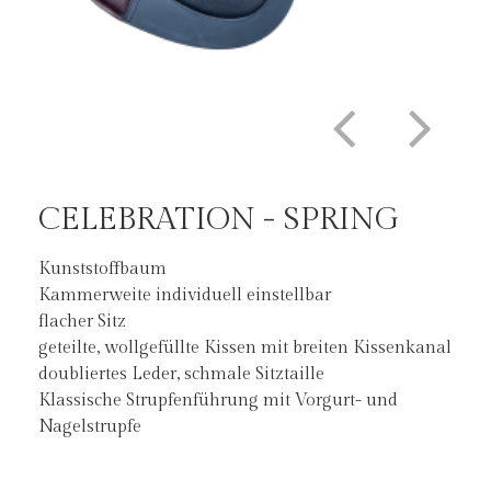
CELEBRATION - SPRING
CELEBRATION - SPRING
Kunststoffbaum
DER CELEBRATION SPRING IST ERHÄLTLICH
Kammerweite individuell einstellbar
IN:
flacher Sitz
Sitzgrößen: 16" – 18"
geteilte, wollgefüllte Kissen mit breiten Kissenkanal
doubliertes Leder, schmale Sitztaille
Kammerweiten: 28-40
Klassische Strupfenführung mit Vorgurt- und
Nagelstrupfe
Farben: Schwarz, Chocolate, Oak, Tan
Kissen: Keil- oder Filzkissen