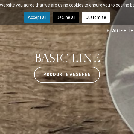
r website you agree that we are using cookies to ensure you to get the b
Accept all
Decline all
Customize
STARTSEITE
BASIC LINE
PRODUKTE ANSEHEN