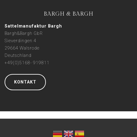
BARGH & BARGH
Sattelmanufaktur Bargh
Bargh&Bargh GbR
Sieverdingen 4
29664 Walsrode
Deutschland
+49(0)5168- 919811
KONTAKT