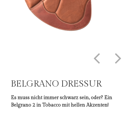
BELGRANO DRESSUR
Es muss nicht immer schwarz sein, oder? Ein
DER BELGRANO IST ERHÄLTLICH IN:
Die Klettpausche in der Tasche
Belgrano 2 in Tobacco mit hellen Akzenten!