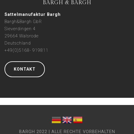
BARGH & BARGH
Sattelmanufaktur Bargh
Bargh&Bargh GbR
Sieverdingen 4
29664 Walsrode
Deutschland
+49(0)5168- 919811
KONTAKT
BARGH 2022 | ALLE RECHTE VORBEHALTEN