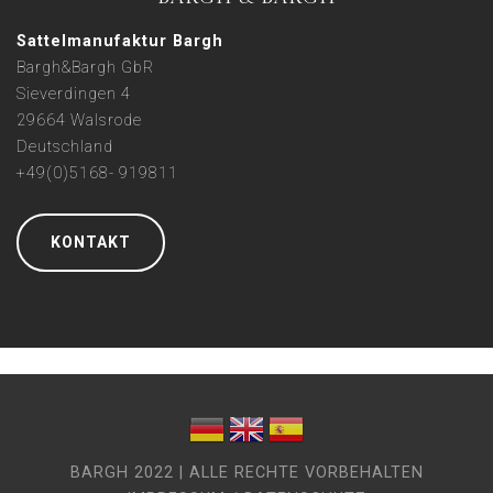
Sattelmanufaktur Bargh
Bargh&Bargh GbR
Sieverdingen 4
29664 Walsrode
Deutschland
+49(0)5168- 919811
KONTAKT
BARGH 2022 | ALLE RECHTE VORBEHALTEN