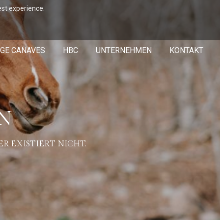
est experience.
GE CANAVES
HBC
UNTERNEHMEN
KONTAKT
EN
R EXISTIERT NICHT.