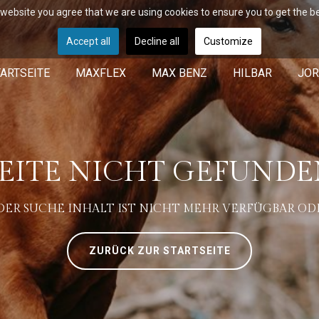
r website you agree that we are using cookies to ensure you to get the b
Accept all
Decline all
Customize
ARTSEITE
MAXFLEX
MAX BENZ
HILBAR
JOR
EITE NICHT GEFUND
R SUCHE INHALT IST NICHT MEHR VERFÜGBAR ODE
ZURÜCK ZUR STARTSEITE