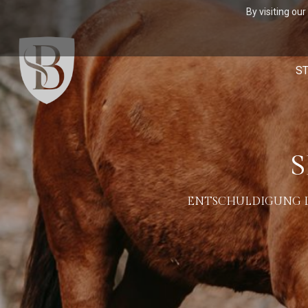
By visiting ou
ST
S
ENTSCHULDIGUNG DE