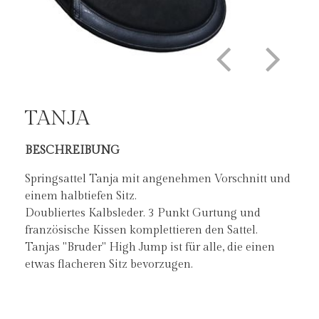
TANJA
BESCHREIBUNG
DER TANJA IST ERHÄLTLICH IN
Springsattel Tanja mit angenehmen Vorschnitt und
einem halbtiefen Sitz.
Doubliertes Kalbsleder. 3 Punkt Gurtung und
französische Kissen komplettieren den Sattel.
Tanjas "Bruder" High Jump ist für alle, die einen
etwas flacheren Sitz bevorzugen.