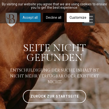
By visiting our website you agree that we are using cookies to ensure
you to get the best experience.
Accept all
Decline all
Customize
SEITE NICHT
GEFUNDEN
ENTSCHULDIGUNG DER SUCHE INHALT IST
NICHT MEHR VERFÜGBAR ODER EXISTIERT
NICHT.
ZURÜCK ZUR STARTSEITE