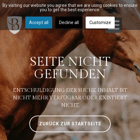
By visiting our website you agree that we are using cookies to ensure
you to get the best experience.
Accept all
Decline all
Customize
SEITE NICHT
GEFUNDEN
ENTSCHULDIGUNG DER SUCHE INHALT IST
NICHT MEHR VERFÜGBAR ODER EXISTIERT
NICHT.
ZURÜCK ZUR STARTSEITE