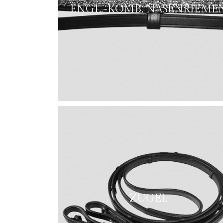
ENGL.-KOMB. NASENRIEME
ZUGEL