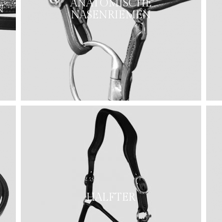
ANATOMISCHE
N
NASENRIEMEN
HALFTER