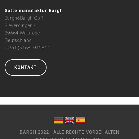
Sattelmanufaktur Bargh
Bargh&Bargh GbR
Sieverdingen 4
29664 Walsrode
Deutschland
+49(0)5168- 919811
KONTAKT
BARGH 2022 | ALLE RECHTE VORBEHALTEN